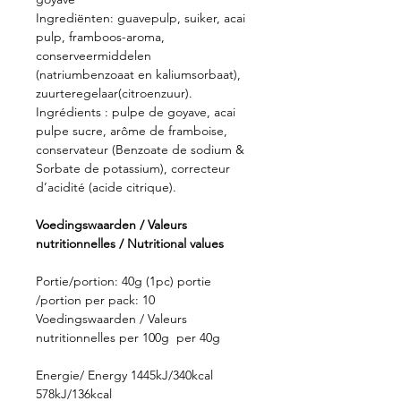
Ingrediënten: guavepulp, suiker, acai
pulp, framboos-aroma,
conserveermiddelen
(natriumbenzoaat en kaliumsorbaat),
zuurteregelaar(citroenzuur).
Ingrédients : pulpe de goyave, acai
pulpe sucre, arôme de framboise,
conservateur (Benzoate de sodium &
Sorbate de potassium), correcteur
d’acidité (acide citrique).
Voedingswaarden / Valeurs
nutritionnelles / Nutritional values
Portie/portion: 40g (1pc) portie
/portion per pack: 10
Voedingswaarden / Valeurs
nutritionnelles per 100g per 40g
Energie/ Energy 1445kJ/340kcal
578kJ/136kcal