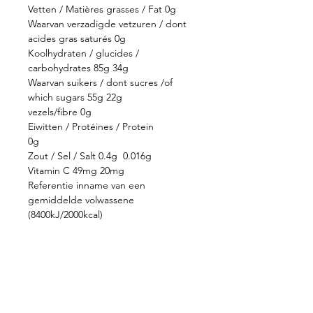
Vetten / Matières grasses / Fat 0g
Waarvan verzadigde vetzuren / dont
acides gras saturés 0g
Koolhydraten / glucides /
carbohydrates 85g 34g
Waarvan suikers / dont sucres /of
which sugars 55g 22g
vezels/fibre 0g
Eiwitten / Protéines / Protein
0g
Zout / Sel / Salt 0.4g 0.016g
Vitamin C 49mg 20mg
Referentie inname van een
gemiddelde volwassene
(8400kJ/2000kcal)
Apport de référence d'un adulte
moyen (8400kJ / 2000kcal)
Verpakking