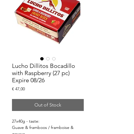
Lucho Dillitos Bocadillo
with Raspberry (27 pc)
Expire 08/26
Price
€ 47,00
Out of Stock
27x40g - taste:
Guave & framboos / framboise &
goyave